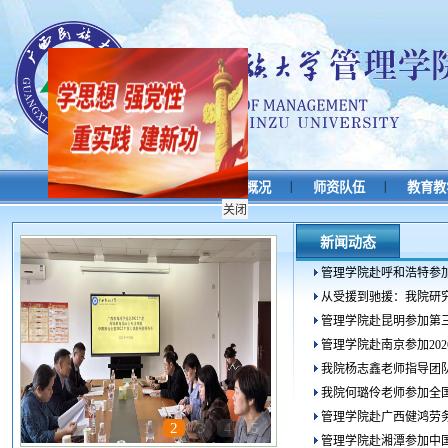
|
|
|
|
学校首页
首页
学院概况
师资队伍
教育教
关闭
新闻动态
管理学院赴呼和浩特参加2
从受援到驰援：我院研究
管理学院赴昆明参加第三
管理学院赴南京参加202
我院杨志鑫老师指导团队入
我院何璐伶老师参加全国
管理学院赴广西健鸿劳务
1
2
3
4
5
管理学院赴湘潭参加中国