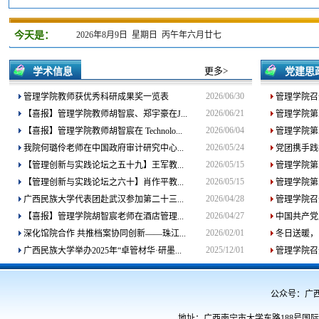
今天是：
2026年8月9日 星期日 丙午年六月廿七
更多>
学术信息
党建思
2026/06/30
管理学院教师获优秀科研成果奖一览表
管理学院召开
2026/06/21
【喜报】管理学院教师胡智宸、郑宇豪在J...
管理学院第
2026/06/04
【喜报】管理学院教师胡智宸在 Technolo...
管理学院第
2026/05/24
我院何璐伶老师在中国政府审计研究中心...
党团携手践
2026/05/15
【管理创新与实践论坛之五十九】王军教...
管理学院第
2026/05/15
【管理创新与实践论坛之六十】肖作平教...
管理学院第
2026/04/28
广西民族大学代表团赴武汉参加第二十三...
管理学院召
2026/04/27
【喜报】管理学院胡智宸老师在酒店管理...
中国共产党
2026/02/01
深化馆院合作 共推档案协同创新——珠江...
冬日送暖，
2025/12/01
广西民族大学举办2025年“卓管材华·研墨...
管理学院召开
公众号：广西民族
地址：广西南宁市大学东路188号国际教育