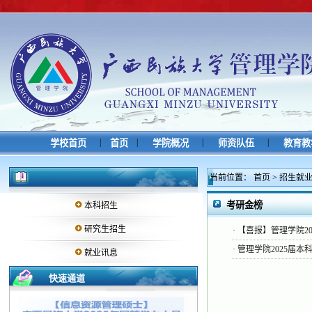
|
|
|
|
学校首页
首页
学院概况
师资队伍
教育教
当前位置：
首页
>
招生就
考研金榜
本科招生
研究生招生
·
【喜报】管理学院2
·
管理学院2025届本
就业讯息
快速通道