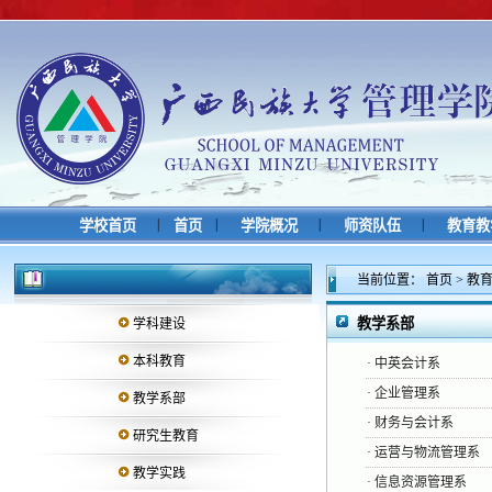
|
|
|
|
学校首页
首页
学院概况
师资队伍
教育教
当前位置：
首页
>
教
教学系部
学科建设
本科教育
·
中英会计系
·
企业管理系
教学系部
·
财务与会计系
研究生教育
·
运营与物流管理系
教学实践
·
信息资源管理系