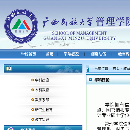
|
|
|
|
学校首页
首页
学院概况
师资队伍
教育教
当前位置：
首页
>
教
学科建设
学科建设
本科教育
教学系部
学院拥有信
点：图书情报专
研究生教育
计专业硕士学位
教学实践
管理学院设
管理系、财务与