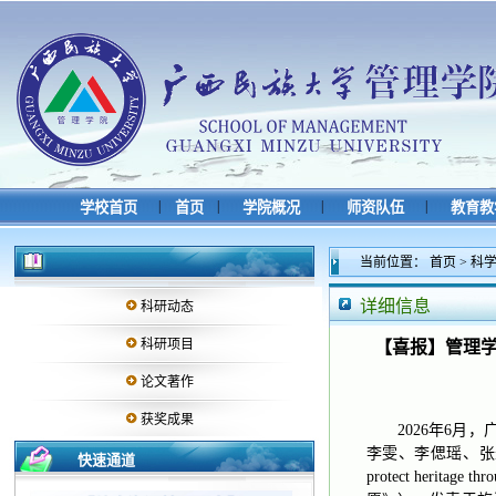
|
|
|
|
学校首页
首页
学院概况
师资队伍
教育教
当前位置：
首页
>
科
详细信息
科研动态
科研项目
【喜报】管理学院教师
论文著作
获奖成果
2026年6
李雯、李偲瑶、张永卓同学共同完
快速通道
protect herit