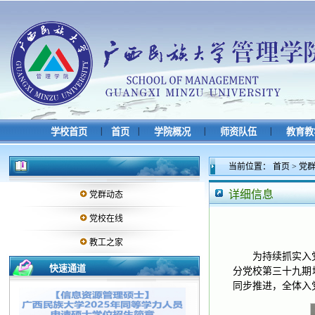
|
|
|
|
学校首页
首页
学院概况
师资队伍
教育教
当前位置：
首页
>
党
详细信息
党群动态
党校在线
教工之家
为持续抓实入
快速通道
分党校第三十九期
同步推进，全体入