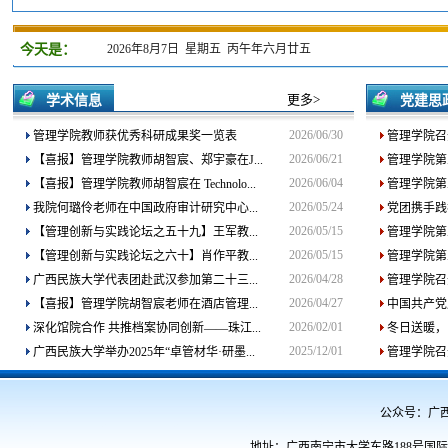
今天是：
2026年8月7日 星期五 丙午年六月廿五
更多>
学术信息
党建思
2026/06/30
管理学院教师获优秀科研成果奖一览表
管理学院召开
2026/06/21
【喜报】管理学院教师胡智宸、郑宇豪在J...
管理学院第
2026/06/04
【喜报】管理学院教师胡智宸在 Technolo...
管理学院第
2026/05/24
我院何璐伶老师在中国政府审计研究中心...
党团携手践
2026/05/15
【管理创新与实践论坛之五十九】王军教...
管理学院第
2026/05/15
【管理创新与实践论坛之六十】肖作平教...
管理学院第
2026/04/28
广西民族大学代表团赴武汉参加第二十三...
管理学院召
2026/04/27
【喜报】管理学院胡智宸老师在酒店管理...
中国共产党
2026/02/01
深化馆院合作 共推档案协同创新——珠江...
冬日送暖，
2025/12/01
广西民族大学举办2025年“卓管材华·研墨...
管理学院召开
公众号：广西民族
地址：广西南宁市大学东路188号国际教育