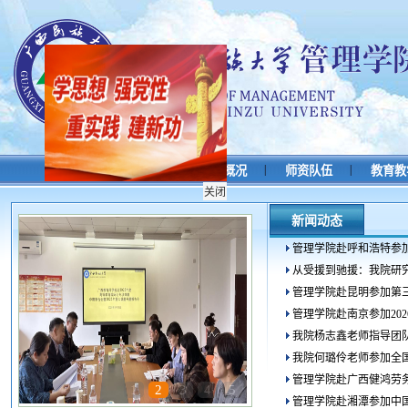
|
|
|
|
学校首页
首页
学院概况
师资队伍
教育教
关闭
新闻动态
管理学院赴呼和浩特参加2
从受援到驰援：我院研究
管理学院赴昆明参加第三
管理学院赴南京参加202
我院杨志鑫老师指导团队入
我院何璐伶老师参加全国
管理学院赴广西健鸿劳务
1
2
3
4
5
管理学院赴湘潭参加中国