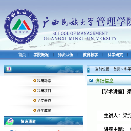
|
|
|
|
|
首页
学院概况
师资队伍
教育教学
科学研究
当前位置：
首页
>
科
详细信息
科研动态
科研项目
【学术讲座】
论文著作
获奖成果
梁
主讲人
：
快速通道
讲座主题：